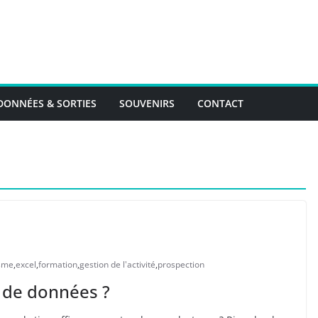
ONNÉES & SORTIES
SOUVENIRS
CONTACT
isme
,
excel
,
formation
,
gestion de l'activité
,
prospection
 de données ?