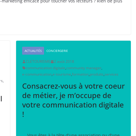
marketing efficace pour toucher vos lecteurs ? Rien de plus
ACTUALITÉS
CONCIERGERIE
CLETOURISME
2 août 2018
communication digitale
,
community manager
,
e-communication
,
e-tourisme
,
formation
,
produits
,
services
rs
,
Consacrez-vous à votre coeur
de métier, je m’occupe de
l
votre communication digitale
!
Vous êtes à la tête d’une association ou d’une