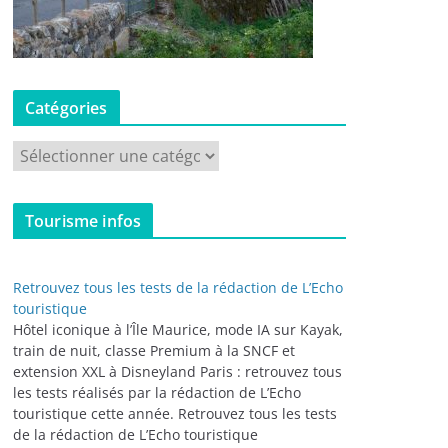
Catégories
C
a
t
Tourisme infos
é
g
o
Retrouvez tous les tests de la rédaction de L’Echo
r
touristique
i
Hôtel iconique à l’Île Maurice, mode IA sur Kayak,
train de nuit, classe Premium à la SNCF et
e
extension XXL à Disneyland Paris : retrouvez tous
s
les tests réalisés par la rédaction de L’Echo
touristique cette année. Retrouvez tous les tests
de la rédaction de L’Echo touristique