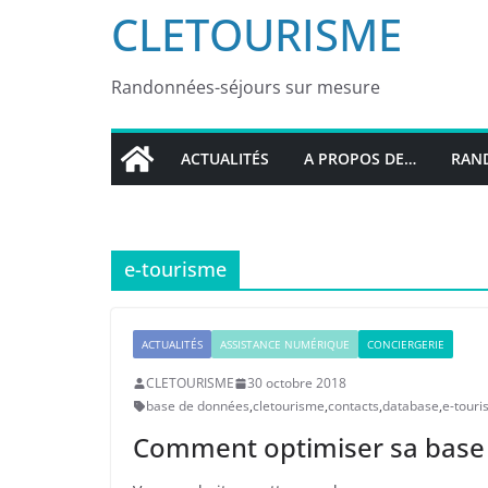
CLETOURISME
Randonnées-séjours sur mesure
ACTUALITÉS
A PROPOS DE…
RAND
e-tourisme
ACTUALITÉS
ASSISTANCE NUMÉRIQUE
CONCIERGERIE
CLETOURISME
30 octobre 2018
base de données
,
cletourisme
,
contacts
,
database
,
e-tour
Comment optimiser sa base