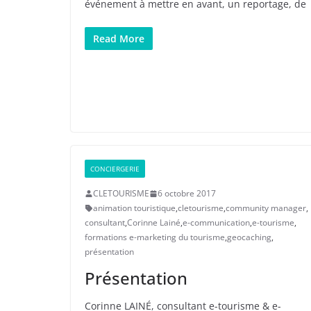
événement à mettre en avant, un reportage, de
Read More
CONCIERGERIE
CLETOURISME
6 octobre 2017
animation touristique
,
cletourisme
,
community manager
,
consultant
,
Corinne Lainé
,
e-communication
,
e-tourisme
,
formations e-marketing du tourisme
,
geocaching
,
présentation
Présentation
Corinne LAINÉ, consultant e-tourisme & e-