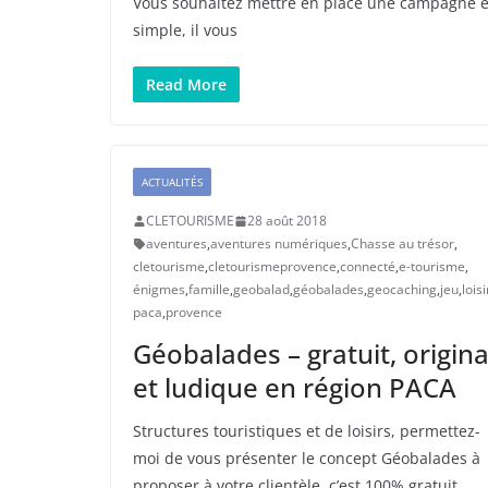
Vous souhaitez mettre en place une campagne e-
simple, il vous
Read More
ACTUALITÉS
CLETOURISME
28 août 2018
aventures
,
aventures numériques
,
Chasse au trésor
,
cletourisme
,
cletourismeprovence
,
connecté
,
e-tourisme
,
énigmes
,
famille
,
geobalad
,
géobalades
,
geocaching
,
jeu
,
loisi
paca
,
provence
Géobalades – gratuit, origina
et ludique en région PACA
Structures touristiques et de loisirs, permettez-
moi de vous présenter le concept Géobalades à
proposer à votre clientèle, c’est 100% gratuit,