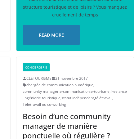
structure touristique et de loisirs ? Vous manquez
cruellement de temps
READ MORE
CONCIERGERIE
CLETOURISME
21 novembre 2017
chargée de communication numérique
,
community manager
,
e-communication
,
e-tourisme
,
freelance
,
ingénierie touristique
,
statut indépendant
,
télétravail
,
Télétravail ou co-working
Besoin d’une community
manager de manière
ponctuelle où régulière ?