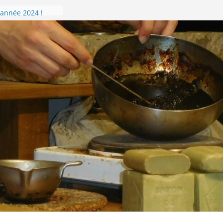
s souhaite une
 année 2024 !
oir gérer son
l !
nise en images !
Compostelle –
andonnée du 8 au
 sur la Via
 l’accueil de
sonnière de