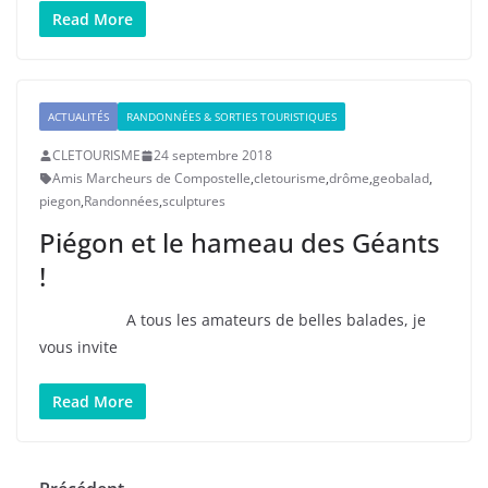
Read More
ACTUALITÉS
RANDONNÉES & SORTIES TOURISTIQUES
CLETOURISME
24 septembre 2018
Amis Marcheurs de Compostelle
,
cletourisme
,
drôme
,
geobalad
,
piegon
,
Randonnées
,
sculptures
Piégon et le hameau des Géants
!
A tous les amateurs de belles balades, je
vous invite
Read More