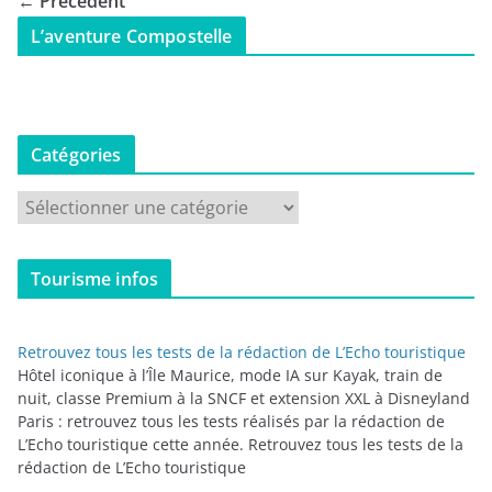
← Précédent
L’aventure Compostelle
Catégories
C
a
t
Tourisme infos
é
g
o
Retrouvez tous les tests de la rédaction de L’Echo touristique
r
Hôtel iconique à l’Île Maurice, mode IA sur Kayak, train de
i
nuit, classe Premium à la SNCF et extension XXL à Disneyland
Paris : retrouvez tous les tests réalisés par la rédaction de
e
L’Echo touristique cette année. Retrouvez tous les tests de la
s
rédaction de L’Echo touristique