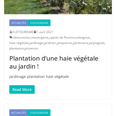
ACTUALITÉS
CONCIERGERIE
CLETOURISME
1 avril 2021
cletourisme
,
conciergerie
,
cyprès de florence
,
eleagnus
,
haie végétale
,
jardinage
,
jardinier
,
jonquieres
,
partenaire
,
paysagiste
,
plantation
,
provence
Plantation d’une haie végétale
au jardin !
jardinage plantation haie végétale
Read More
ACTUALITÉS
CONCIERGERIE