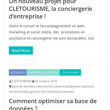
Un nouveau projet pour
CLETOURISME, la conciergerie
d’entreprise !
Outre le conseil et l’accompagnement en web-
marketing et social média, des prestations en
assistance et conciergerie me sont demandées. Ces
Read More
ACTUALITÉS
ASSISTANCE NUMÉRIQUE
CONCIERGERIE
CLETOURISME
30 octobre 2018
base de données
,
cletourisme
,
contacts
,
database
,
e-tourisme
,
excel
,
formation
,
gestion de l'activité
,
prospection
Comment optimiser sa base de
données ?