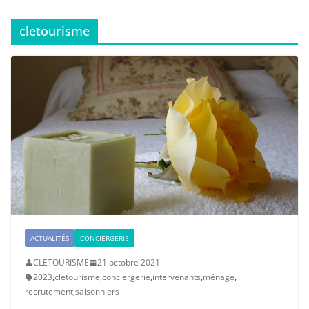
cletourisme
ACTUALITÉS
CONCIERGERIE
CLETOURISME
21 octobre 2021
2023
,
cletourisme
,
conciergerie
,
intervenants
,
ménage
,
recrutement
,
saisonniers