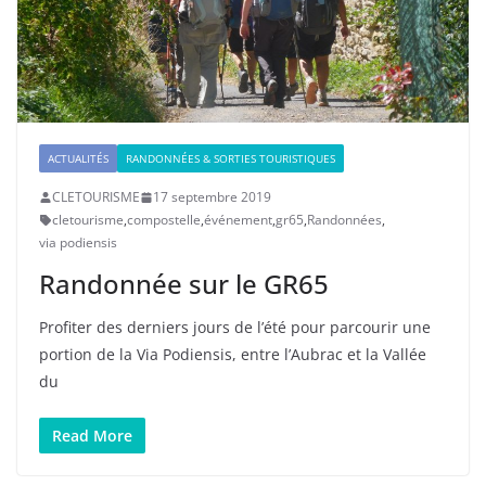
ACTUALITÉS
RANDONNÉES & SORTIES TOURISTIQUES
CLETOURISME
17 septembre 2019
cletourisme
,
compostelle
,
événement
,
gr65
,
Randonnées
,
via podiensis
Randonnée sur le GR65
Profiter des derniers jours de l’été pour parcourir une
portion de la Via Podiensis, entre l’Aubrac et la Vallée
du
Read More