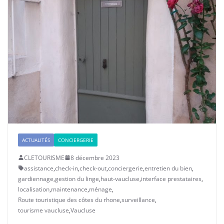
ACTUALITÉS
CONCIERGERIE
CLETOURISME
8 décembre 2023
assistance
,
check-in
,
check-out
,
conciergerie
,
entretien du bien
,
gardiennage
,
gestion du linge
,
haut-vaucluse
,
interface prestataires
,
localisation
,
maintenance
,
ménage
,
Route touristique des côtes du rhone
,
surveillance
,
tourisme vaucluse
,
Vaucluse