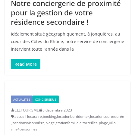
Notre conciergerie de proximité
pour la gestion de votre
résidence secondaire !
Idéalement situé géographiquement, à Jonquières, au
cœur des Côtes du Rhône, notre service de conciergerie
intervient toute l’année dans la
Read More
ACTUALITÉS
CONCIERGERIE
CLETOURISME
8 décembre 2023
accueil locataire
,
booking
,
locationborddemer
,
locationcourtedurée
,
locationsaisonnière
,
plage
,
stationfamiliale
,
torreilles-plage
,
villa
,
villa4personnes