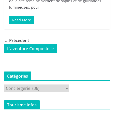
de la cité romaine s’ornent de sapins et de guirlandes
lumineuses, pour
Read More
← Précédent
L’aventure Compostelle
Catégories
C
a
t
Tourisme infos
é
g