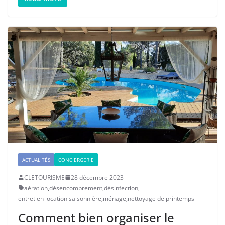
ACTUALITÉS
CONCIERGERIE
CLETOURISME
28 décembre 2023
aération
,
désencombrement
,
désinfection
,
entretien location saisonnière
,
ménage
,
nettoyage de printemps
Comment bien organiser le