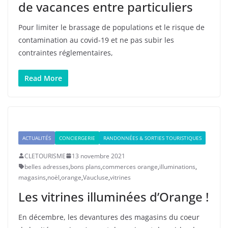
de vacances entre particuliers
Pour limiter le brassage de populations et le risque de
contamination au covid-19 et ne pas subir les
contraintes réglementaires,
Read More
ACTUALITÉS
CONCIERGERIE
RANDONNÉES & SORTIES TOURISTIQUES
CLETOURISME
13 novembre 2021
belles adresses
,
bons plans
,
commerces orange
,
illuminations
,
magasins
,
noël
,
orange
,
Vaucluse
,
vitrines
Les vitrines illuminées d’Orange !
En décembre, les devantures des magasins du coeur