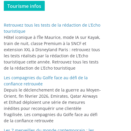
t
Tourisme infos
é
g
o
Retrouvez tous les tests de la rédaction de L’Echo
r
touristique
i
Hôtel iconique à l’Île Maurice, mode IA sur Kayak,
train de nuit, classe Premium à la SNCF et
e
extension XXL à Disneyland Paris : retrouvez tous
s
les tests réalisés par la rédaction de L’Echo
touristique cette année. Retrouvez tous les tests
de la rédaction de L’Echo touristique
Les compagnies du Golfe face au défi de la
confiance retrouvée
Depuis le déclenchement de la guerre au Moyen-
Orient, fin février 2026, Emirates, Qatar Airways
et Etihad déploient une série de mesures
inédites pour reconquérir une clientèle
fragilisée. Les compagnies du Golfe face au défi
de la confiance retrouvée
Les 7 merveilles du monde contemporain : les