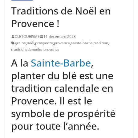
Traditions de Noël en
Provence !
CLETOURISME
11 décembre 2023
graine
,
noël
,
prosperite
,
provence
,
sainte-barbe
,
tradition
,
traditionsdenoëlenprovence
A la
Sainte-Barbe
,
planter du blé est une
tradition calendale en
Provence. Il est le
symbole de prospérité
pour toute l’année.