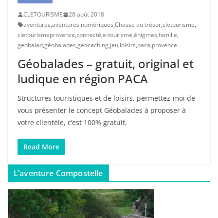
CLETOURISME
28 août 2018
aventures
,
aventures numériques
,
Chasse au trésor
,
cletourisme
,
cletourismeprovence
,
connecté
,
e-tourisme
,
énigmes
,
famille
,
geobalad
,
géobalades
,
geocaching
,
jeu
,
loisirs
,
paca
,
provence
Géobalades – gratuit, original et
ludique en région PACA
Structures touristiques et de loisirs, permettez-moi de
vous présenter le concept Géobalades à proposer à
votre clientèle, c’est 100% gratuit,
Read More
L’aventure Compostelle