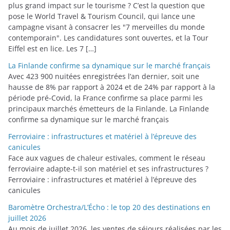
plus grand impact sur le tourisme ? C’est la question que
e
pose le World Travel & Tourism Council, qui lance une
s
campagne visant à consacrer les "7 merveilles du monde
contemporain". Les candidatures sont ouvertes, et la Tour
Eiffel est en lice. Les 7 […]
La Finlande confirme sa dynamique sur le marché français
Avec 423 900 nuitées enregistrées l’an dernier, soit une
hausse de 8% par rapport à 2024 et de 24% par rapport à la
période pré-Covid, la France confirme sa place parmi les
principaux marchés émetteurs de la Finlande. La Finlande
confirme sa dynamique sur le marché français
Ferroviaire : infrastructures et matériel à l’épreuve des
canicules
Face aux vagues de chaleur estivales, comment le réseau
ferroviaire adapte-t-il son matériel et ses infrastructures ?
Ferroviaire : infrastructures et matériel à l’épreuve des
canicules
Baromètre Orchestra/L’Écho : le top 20 des destinations en
juillet 2026
Au mois de juillet 2026, les ventes de séjours réalisées par les