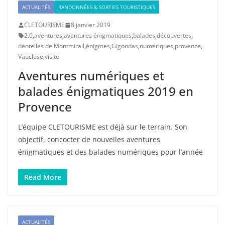
ACTUALITÉS
RANDONNÉES & SORTIES TOURISTIQUES
CLETOURISME
8 janvier 2019
2.0
,
aventures
,
aventures énigmatiques
,
balades
,
découvertes
,
dentelles de Montmirail
,
énigmes
,
Gigondas
,
numériques
,
provence
,
Vaucluse
,
visite
Aventures numériques et
balades énigmatiques 2019 en
Provence
L’équipe CLETOURISME est déjà sur le terrain. Son
objectif, concocter de nouvelles aventures
énigmatiques et des balades numériques pour l’année
Read More
ACTUALITÉS