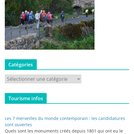
Catégories
C
a
t
Tourisme infos
é
g
o
Les 7 merveilles du monde contemporain : les candidatures
r
sont ouvertes
i
Quels sont les monuments créés depuis 1801 qui ont eu le