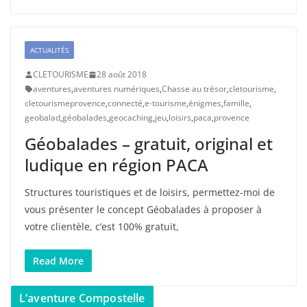
ACTUALITÉS
CLETOURISME
28 août 2018
aventures
,
aventures numériques
,
Chasse au trésor
,
cletourisme
,
cletourismeprovence
,
connecté
,
e-tourisme
,
énigmes
,
famille
,
geobalad
,
géobalades
,
geocaching
,
jeu
,
loisirs
,
paca
,
provence
Géobalades – gratuit, original et
ludique en région PACA
Structures touristiques et de loisirs, permettez-moi de
vous présenter le concept Géobalades à proposer à
votre clientèle, c’est 100% gratuit,
Read More
L’aventure Compostelle