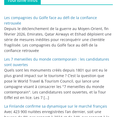
Tourisme infos
é
g
o
Les compagnies du Golfe face au défi de la confiance
r
retrouvée
i
Depuis le déclenchement de la guerre au Moyen-Orient, fin
février 2026, Emirates, Qatar Airways et Etihad déploient une
e
série de mesures inédites pour reconquérir une clientèle
s
fragilisée. Les compagnies du Golfe face au défi de la
confiance retrouvée
Les 7 merveilles du monde contemporain : les candidatures
sont ouvertes
Quels sont les monuments créés depuis 1801 qui ont eu le
plus grand impact sur le tourisme ? C’est la question que
pose le World Travel & Tourism Council, qui lance une
campagne visant à consacrer les "7 merveilles du monde
contemporain". Les candidatures sont ouvertes, et la Tour
Eiffel est en lice. Les 7 […]
La Finlande confirme sa dynamique sur le marché français
Avec 423 900 nuitées enregistrées l’an dernier, soit une