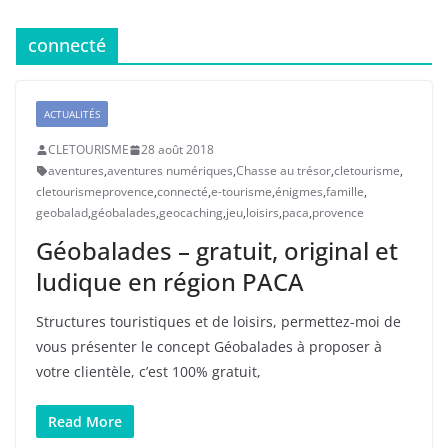
connecté
ACTUALITÉS
CLETOURISME
28 août 2018
aventures
,
aventures numériques
,
Chasse au trésor
,
cletourisme
,
cletourismeprovence
,
connecté
,
e-tourisme
,
énigmes
,
famille
,
geobalad
,
géobalades
,
geocaching
,
jeu
,
loisirs
,
paca
,
provence
Géobalades – gratuit, original et
ludique en région PACA
Structures touristiques et de loisirs, permettez-moi de
vous présenter le concept Géobalades à proposer à
votre clientèle, c’est 100% gratuit,
Read More