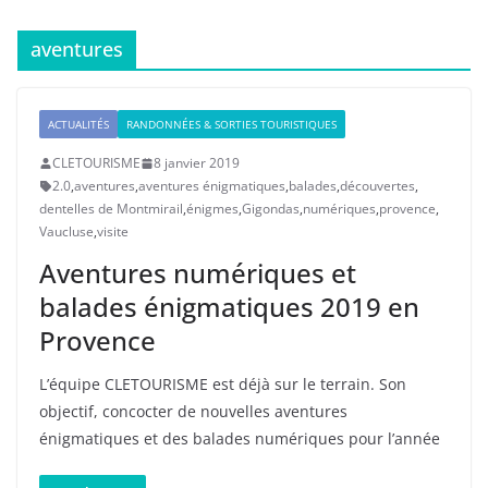
aventures
ACTUALITÉS
RANDONNÉES & SORTIES TOURISTIQUES
CLETOURISME
8 janvier 2019
2.0
,
aventures
,
aventures énigmatiques
,
balades
,
découvertes
,
dentelles de Montmirail
,
énigmes
,
Gigondas
,
numériques
,
provence
,
Vaucluse
,
visite
Aventures numériques et
balades énigmatiques 2019 en
Provence
L’équipe CLETOURISME est déjà sur le terrain. Son
objectif, concocter de nouvelles aventures
énigmatiques et des balades numériques pour l’année