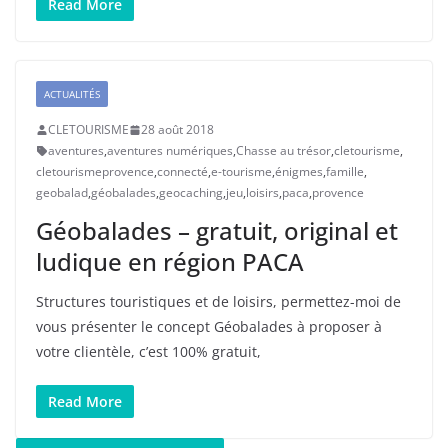
Read More
ACTUALITÉS
CLETOURISME
28 août 2018
aventures
,
aventures numériques
,
Chasse au trésor
,
cletourisme
,
cletourismeprovence
,
connecté
,
e-tourisme
,
énigmes
,
famille
,
geobalad
,
géobalades
,
geocaching
,
jeu
,
loisirs
,
paca
,
provence
Géobalades – gratuit, original et
ludique en région PACA
Structures touristiques et de loisirs, permettez-moi de
vous présenter le concept Géobalades à proposer à
votre clientèle, c’est 100% gratuit,
Read More