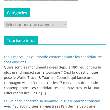
Catégories
C
a
t
Tourisme infos
é
g
o
Les 7 merveilles du monde contemporain : les candidatures
r
sont ouvertes
i
Quels sont les monuments créés depuis 1801 qui ont eu le
plus grand impact sur le tourisme ? C’est la question que
e
pose le World Travel & Tourism Council, qui lance une
s
campagne visant à consacrer les "7 merveilles du monde
contemporain". Les candidatures sont ouvertes, et la Tour
Eiffel est en lice. Les 7 […]
La Finlande confirme sa dynamique sur le marché français
Avec 423 900 nuitées enregistrées l’an dernier, soit une