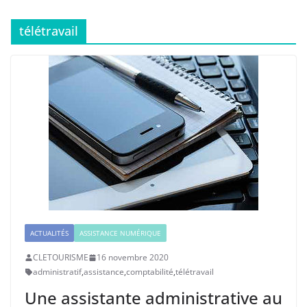
télétravail
ACTUALITÉS
ASSISTANCE NUMÉRIQUE
CLETOURISME
16 novembre 2020
administratif
,
assistance
,
comptabilité
,
télétravail
Une assistante administrative au