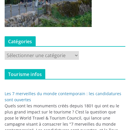
Catégories
C
a
t
Tourisme infos
é
g
o
Les 7 merveilles du monde contemporain : les candidatures
r
sont ouvertes
i
Quels sont les monuments créés depuis 1801 qui ont eu le
plus grand impact sur le tourisme ? C’est la question que
e
pose le World Travel & Tourism Council, qui lance une
s
campagne visant à consacrer les "7 merveilles du monde