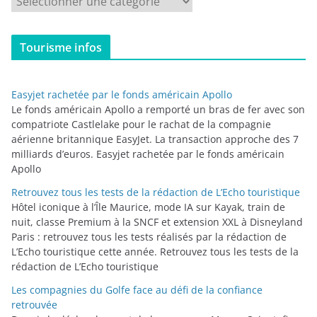
a
t
Tourisme infos
é
g
o
Easyjet rachetée par le fonds américain Apollo
r
Le fonds américain Apollo a remporté un bras de fer avec son
i
compatriote Castlelake pour le rachat de la compagnie
aérienne britannique EasyJet. La transaction approche des 7
e
milliards d’euros. Easyjet rachetée par le fonds américain
s
Apollo
Retrouvez tous les tests de la rédaction de L’Echo touristique
Hôtel iconique à l’Île Maurice, mode IA sur Kayak, train de
nuit, classe Premium à la SNCF et extension XXL à Disneyland
Paris : retrouvez tous les tests réalisés par la rédaction de
L’Echo touristique cette année. Retrouvez tous les tests de la
rédaction de L’Echo touristique
Les compagnies du Golfe face au défi de la confiance
retrouvée