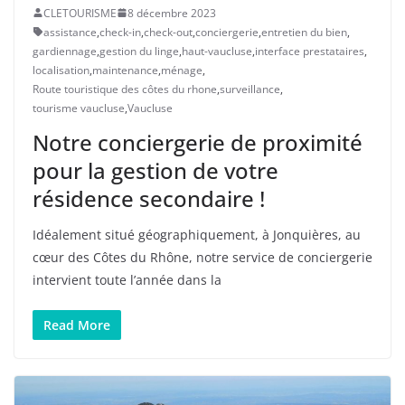
CLETOURISME
8 décembre 2023
assistance
,
check-in
,
check-out
,
conciergerie
,
entretien du bien
,
gardiennage
,
gestion du linge
,
haut-vaucluse
,
interface prestataires
,
localisation
,
maintenance
,
ménage
,
Route touristique des côtes du rhone
,
surveillance
,
tourisme vaucluse
,
Vaucluse
Notre conciergerie de proximité
pour la gestion de votre
résidence secondaire !
Idéalement situé géographiquement, à Jonquières, au
cœur des Côtes du Rhône, notre service de conciergerie
intervient toute l’année dans la
Read More