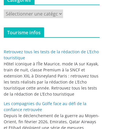
Catégories
C
a
t
Tourisme infos
é
g
o
Retrouvez tous les tests de la rédaction de L’Echo
r
touristique
i
Hôtel iconique à l’Île Maurice, mode IA sur Kayak,
train de nuit, classe Premium à la SNCF et
e
extension XXL à Disneyland Paris : retrouvez tous
s
les tests réalisés par la rédaction de L’Echo
touristique cette année. Retrouvez tous les tests
de la rédaction de L’Echo touristique
Les compagnies du Golfe face au défi de la
confiance retrouvée
Depuis le déclenchement de la guerre au Moyen-
Orient, fin février 2026, Emirates, Qatar Airways
et Etihad déploient une série de mesures