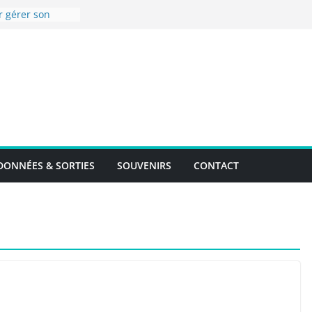
r gérer son
!
se en images !
ompostelle –
donnée du 8 au
ur la Via
l’accueil de
onnière de
souhaite une
ONNÉES & SORTIES
SOUVENIRS
CONTACT
nnée 2024 !