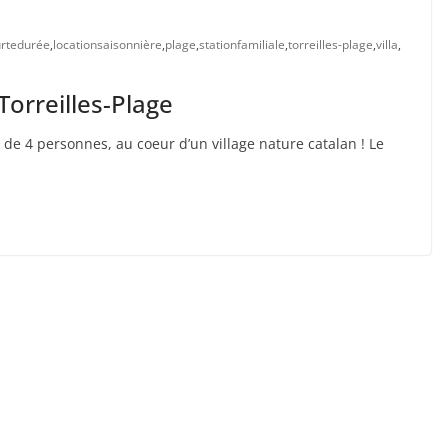
urtedurée
,
locationsaisonnière
,
plage
,
stationfamiliale
,
torreilles-plage
,
villa
,
Torreilles-Plage
e de 4 personnes, au coeur d’un village nature catalan ! Le