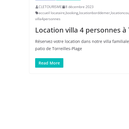
CLETOURISME
8 décembre 2023
accueil locataire
,
booking
,
locationborddemer
,
locationco
villa4personnes
Location villa 4 personnes à 
Réservez-votre location dans notre villa familial
patio de Torreilles-Plage
Read More