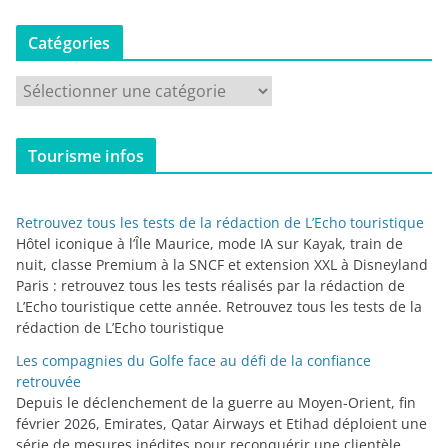
Catégories
C
a
t
Tourisme infos
é
g
o
Retrouvez tous les tests de la rédaction de L’Echo touristique
r
Hôtel iconique à l’Île Maurice, mode IA sur Kayak, train de
i
nuit, classe Premium à la SNCF et extension XXL à Disneyland
Paris : retrouvez tous les tests réalisés par la rédaction de
e
L’Echo touristique cette année. Retrouvez tous les tests de la
s
rédaction de L’Echo touristique
Les compagnies du Golfe face au défi de la confiance
retrouvée
Depuis le déclenchement de la guerre au Moyen-Orient, fin
février 2026, Emirates, Qatar Airways et Etihad déploient une
série de mesures inédites pour reconquérir une clientèle