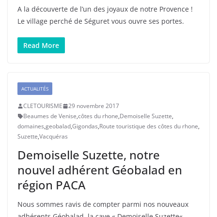
A la découverte de l’un des joyaux de notre Provence !
Le village perché de Séguret vous ouvre ses portes.
Read More
ACTUALITÉS
CLETOURISME
29 novembre 2017
Beaumes de Venise
,
côtes du rhone
,
Demoiselle Suzette
,
domaines
,
geobalad
,
Gigondas
,
Route touristique des côtes du rhone
,
Suzette
,
Vacquéras
Demoiselle Suzette, notre
nouvel adhérent Géobalad en
région PACA
Nous sommes ravis de compter parmi nos nouveaux
adhérents Géobalad, la cave « Demoiselle Suzette« ,