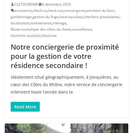
CLETOURISME
8 décembre 2023
assistance
,
check-in
,
check-out
,
conciergerie
,
entretien du bien
,
gardiennage
,
gestion du linge
,
haut-vaucluse
,
interface prestataires
,
localisation
,
maintenance
,
ménage
,
Route touristique des côtes du rhone
,
surveillance
,
tourisme vaucluse
,
Vaucluse
Notre conciergerie de proximité
pour la gestion de votre
résidence secondaire !
Idéalement situé géographiquement, à Jonquières, au
cœur des Côtes du Rhône, notre service de conciergerie
intervient toute l’année dans la
Read More