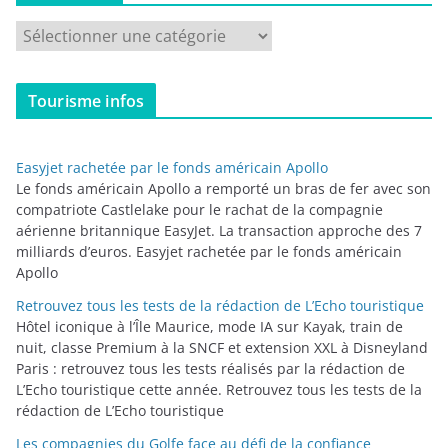
C
a
t
Tourisme infos
é
g
o
Easyjet rachetée par le fonds américain Apollo
r
Le fonds américain Apollo a remporté un bras de fer avec son
i
compatriote Castlelake pour le rachat de la compagnie
aérienne britannique EasyJet. La transaction approche des 7
e
milliards d’euros. Easyjet rachetée par le fonds américain
s
Apollo
Retrouvez tous les tests de la rédaction de L’Echo touristique
Hôtel iconique à l’Île Maurice, mode IA sur Kayak, train de
nuit, classe Premium à la SNCF et extension XXL à Disneyland
Paris : retrouvez tous les tests réalisés par la rédaction de
L’Echo touristique cette année. Retrouvez tous les tests de la
rédaction de L’Echo touristique
Les compagnies du Golfe face au défi de la confiance