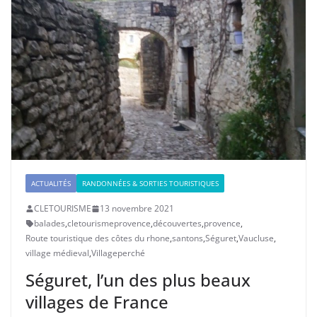
ACTUALITÉS
RANDONNÉES & SORTIES TOURISTIQUES
CLETOURISME
13 novembre 2021
balades
,
cletourismeprovence
,
découvertes
,
provence
,
Route touristique des côtes du rhone
,
santons
,
Séguret
,
Vaucluse
,
village médieval
,
Villageperché
Séguret, l’un des plus beaux
villages de France