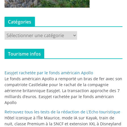
Catégories
C
a
t
Tourisme infos
é
g
o
Easyjet rachetée par le fonds américain Apollo
r
Le fonds américain Apollo a remporté un bras de fer avec son
i
compatriote Castlelake pour le rachat de la compagnie
aérienne britannique EasyJet. La transaction approche des 7
e
milliards d’euros. Easyjet rachetée par le fonds américain
s
Apollo
Retrouvez tous les tests de la rédaction de L’Echo touristique
Hôtel iconique à l’Île Maurice, mode IA sur Kayak, train de
nuit, classe Premium à la SNCF et extension XXL à Disneyland