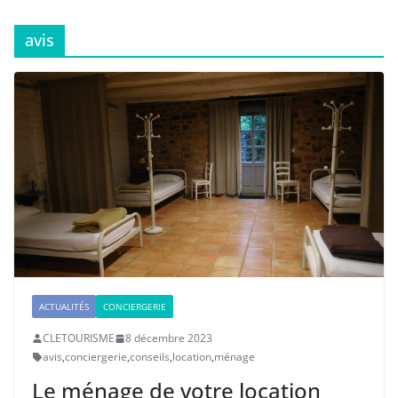
avis
ACTUALITÉS
CONCIERGERIE
CLETOURISME
8 décembre 2023
avis
,
conciergerie
,
conseils
,
location
,
ménage
Le ménage de votre location