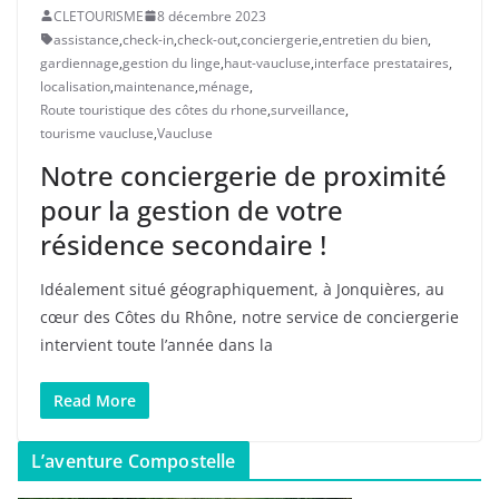
CLETOURISME
8 décembre 2023
assistance
,
check-in
,
check-out
,
conciergerie
,
entretien du bien
,
gardiennage
,
gestion du linge
,
haut-vaucluse
,
interface prestataires
,
localisation
,
maintenance
,
ménage
,
Route touristique des côtes du rhone
,
surveillance
,
tourisme vaucluse
,
Vaucluse
Notre conciergerie de proximité
pour la gestion de votre
résidence secondaire !
Idéalement situé géographiquement, à Jonquières, au
cœur des Côtes du Rhône, notre service de conciergerie
intervient toute l’année dans la
Read More
L’aventure Compostelle