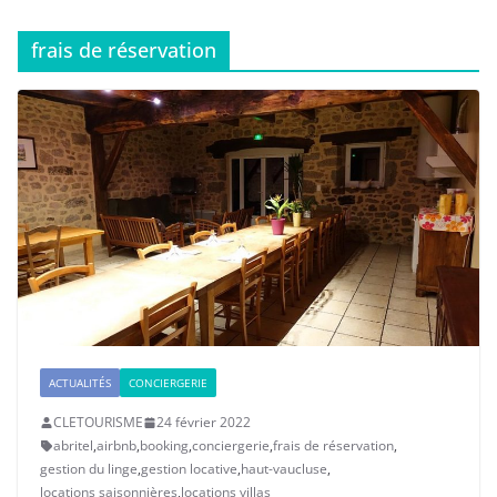
frais de réservation
ACTUALITÉS
CONCIERGERIE
CLETOURISME
24 février 2022
abritel
,
airbnb
,
booking
,
conciergerie
,
frais de réservation
,
gestion du linge
,
gestion locative
,
haut-vaucluse
,
locations saisonnières
,
locations villas