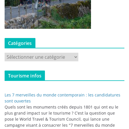
Catégories
C
a
t
Tourisme infos
é
g
o
Les 7 merveilles du monde contemporain : les candidatures
r
sont ouvertes
i
Quels sont les monuments créés depuis 1801 qui ont eu le
plus grand impact sur le tourisme ? C’est la question que
e
pose le World Travel & Tourism Council, qui lance une
s
campagne visant à consacrer les "7 merveilles du monde