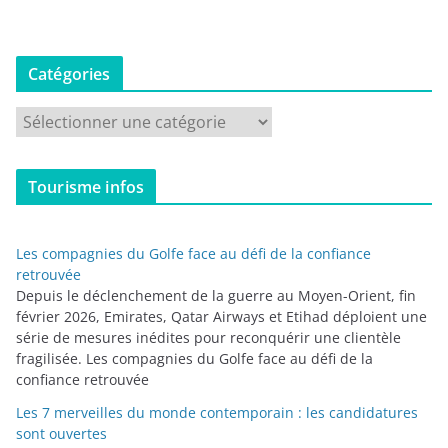
Catégories
C
a
t
Tourisme infos
é
g
o
Les compagnies du Golfe face au défi de la confiance
r
retrouvée
i
Depuis le déclenchement de la guerre au Moyen-Orient, fin
février 2026, Emirates, Qatar Airways et Etihad déploient une
e
série de mesures inédites pour reconquérir une clientèle
s
fragilisée. Les compagnies du Golfe face au défi de la
confiance retrouvée
Les 7 merveilles du monde contemporain : les candidatures
sont ouvertes