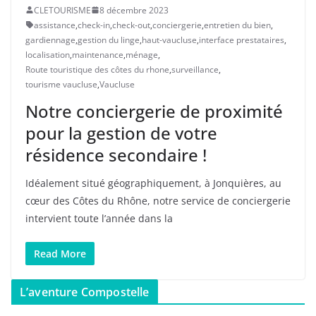
CLETOURISME
8 décembre 2023
assistance
,
check-in
,
check-out
,
conciergerie
,
entretien du bien
,
gardiennage
,
gestion du linge
,
haut-vaucluse
,
interface prestataires
,
localisation
,
maintenance
,
ménage
,
Route touristique des côtes du rhone
,
surveillance
,
tourisme vaucluse
,
Vaucluse
Notre conciergerie de proximité
pour la gestion de votre
résidence secondaire !
Idéalement situé géographiquement, à Jonquières, au
cœur des Côtes du Rhône, notre service de conciergerie
intervient toute l’année dans la
Read More
L’aventure Compostelle