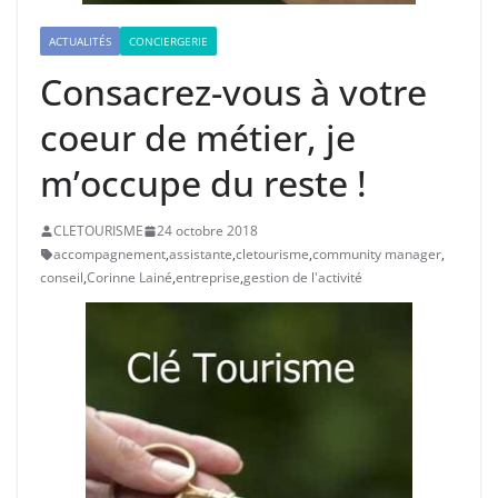
ACTUALITÉS
CONCIERGERIE
Consacrez-vous à votre
coeur de métier, je
m’occupe du reste !
CLETOURISME
24 octobre 2018
accompagnement
,
assistante
,
cletourisme
,
community manager
,
conseil
,
Corinne Lainé
,
entreprise
,
gestion de l'activité