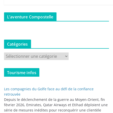
L’aventure Compostelle
Catégories
C
a
t
Tourisme infos
é
g
o
Les compagnies du Golfe face au défi de la confiance
r
retrouvée
i
Depuis le déclenchement de la guerre au Moyen-Orient, fin
février 2026, Emirates, Qatar Airways et Etihad déploient une
e
série de mesures inédites pour reconquérir une clientèle
s