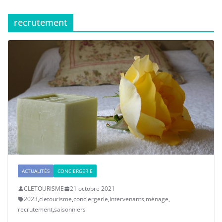
recrutement
ACTUALITÉS
CONCIERGERIE
CLETOURISME
21 octobre 2021
2023
,
cletourisme
,
conciergerie
,
intervenants
,
ménage
,
recrutement
,
saisonniers