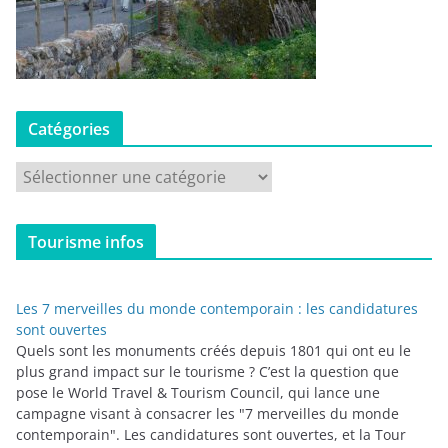
Catégories
C
a
t
Tourisme infos
é
g
o
Les 7 merveilles du monde contemporain : les candidatures
r
sont ouvertes
i
Quels sont les monuments créés depuis 1801 qui ont eu le
plus grand impact sur le tourisme ? C’est la question que
e
pose le World Travel & Tourism Council, qui lance une
s
campagne visant à consacrer les "7 merveilles du monde
contemporain". Les candidatures sont ouvertes, et la Tour