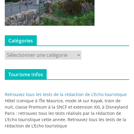
Catégories
C
a
t
Tourisme infos
é
g
o
Retrouvez tous les tests de la rédaction de L’Echo touristique
r
Hôtel iconique à l’Île Maurice, mode IA sur Kayak, train de
i
nuit, classe Premium à la SNCF et extension XXL à Disneyland
Paris : retrouvez tous les tests réalisés par la rédaction de
e
L’Echo touristique cette année. Retrouvez tous les tests de la
s
rédaction de L’Echo touristique