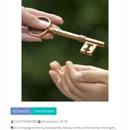
ACTUALITÉS
CONCIERGERIE
CLETOURISME
24 octobre 2018
accompagnement
,
assistante
,
cletourisme
,
community manager
,