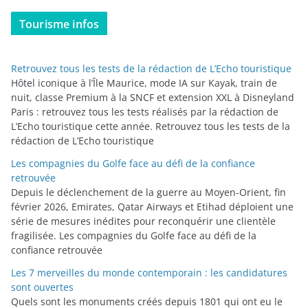
t
Tourisme infos
é
g
o
Retrouvez tous les tests de la rédaction de L’Echo touristique
r
Hôtel iconique à l’Île Maurice, mode IA sur Kayak, train de
i
nuit, classe Premium à la SNCF et extension XXL à Disneyland
Paris : retrouvez tous les tests réalisés par la rédaction de
e
L’Echo touristique cette année. Retrouvez tous les tests de la
s
rédaction de L’Echo touristique
Les compagnies du Golfe face au défi de la confiance
retrouvée
Depuis le déclenchement de la guerre au Moyen-Orient, fin
février 2026, Emirates, Qatar Airways et Etihad déploient une
série de mesures inédites pour reconquérir une clientèle
fragilisée. Les compagnies du Golfe face au défi de la
confiance retrouvée
Les 7 merveilles du monde contemporain : les candidatures
sont ouvertes
Quels sont les monuments créés depuis 1801 qui ont eu le