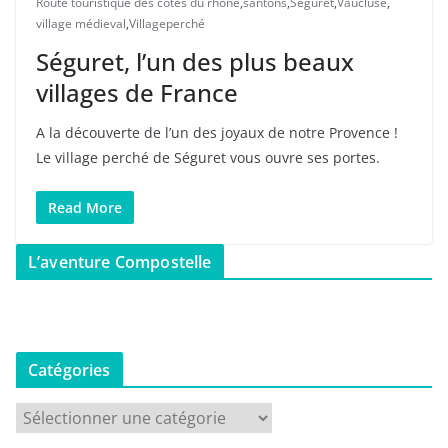
Route touristique des côtes du rhone
,
santons
,
Séguret
,
Vaucluse
,
village médieval
,
Villageperché
Séguret, l’un des plus beaux
villages de France
A la découverte de l’un des joyaux de notre Provence !
Le village perché de Séguret vous ouvre ses portes.
Read More
L’aventure Compostelle
Catégories
C
a