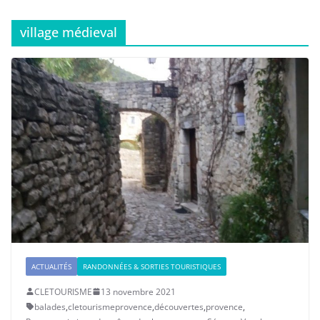
village médieval
ACTUALITÉS
RANDONNÉES & SORTIES TOURISTIQUES
CLETOURISME
13 novembre 2021
balades
,
cletourismeprovence
,
découvertes
,
provence
,