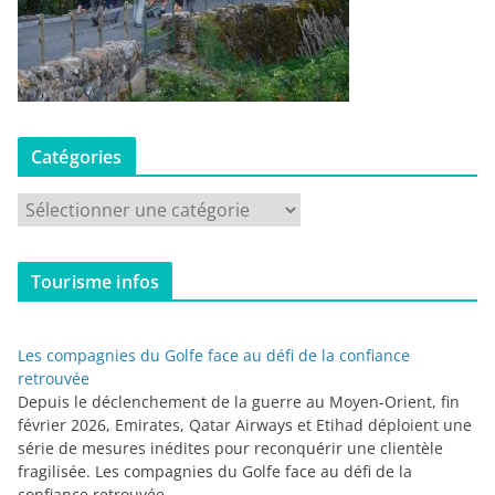
Catégories
C
a
t
Tourisme infos
é
g
o
Les compagnies du Golfe face au défi de la confiance
r
retrouvée
i
Depuis le déclenchement de la guerre au Moyen-Orient, fin
février 2026, Emirates, Qatar Airways et Etihad déploient une
e
série de mesures inédites pour reconquérir une clientèle
s
fragilisée. Les compagnies du Golfe face au défi de la
confiance retrouvée