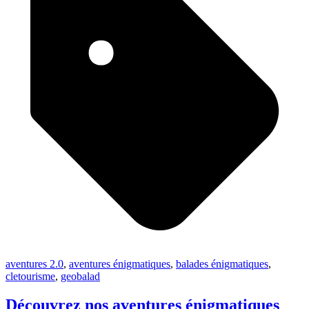
aventures 2.0
,
aventures énigmatiques
,
balades énigmatiques
,
cletourisme
,
geobalad
Découvrez nos aventures énigmatiques