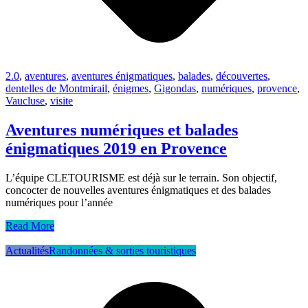
2.0
,
aventures
,
aventures énigmatiques
,
balades
,
découvertes
,
dentelles de Montmirail
,
énigmes
,
Gigondas
,
numériques
,
provence
,
Vaucluse
,
visite
Aventures numériques et balades
énigmatiques 2019 en Provence
L’équipe CLETOURISME est déjà sur le terrain. Son objectif,
concocter de nouvelles aventures énigmatiques et des balades
numériques pour l’année
Read More
Actualités
Randonnées & sorties touristiques