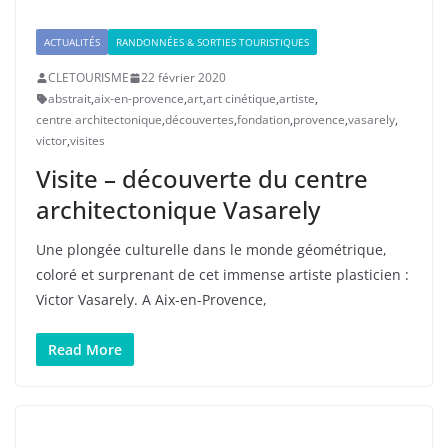
ACTUALITÉS
RANDONNÉES & SORTIES TOURISTIQUES
CLETOURISME
22 février 2020
abstrait
,
aix-en-provence
,
art
,
art cinétique
,
artiste
,
centre architectonique
,
découvertes
,
fondation
,
provence
,
vasarely
,
victor
,
visites
Visite – découverte du centre
architectonique Vasarely
Une plongée culturelle dans le monde géométrique,
coloré et surprenant de cet immense artiste plasticien :
Victor Vasarely. A Aix-en-Provence,
Read More