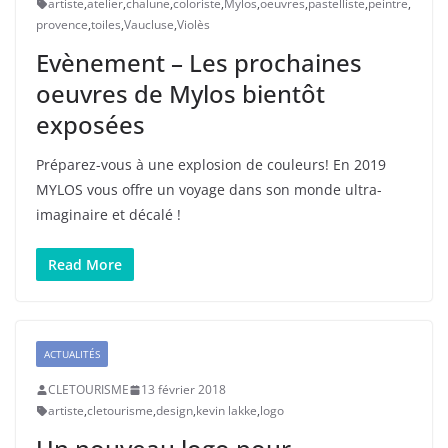
artiste
,
atelier
,
chalune
,
coloriste
,
Mylos
,
oeuvres
,
pastelliste
,
peintre
,
provence
,
toiles
,
Vaucluse
,
Violès
Evènement – Les prochaines
oeuvres de Mylos bientôt
exposées
Préparez-vous à une explosion de couleurs! En 2019
MYLOS vous offre un voyage dans son monde ultra-
imaginaire et décalé !
Read More
ACTUALITÉS
CLETOURISME
13 février 2018
artiste
,
cletourisme
,
design
,
kevin lakke
,
logo