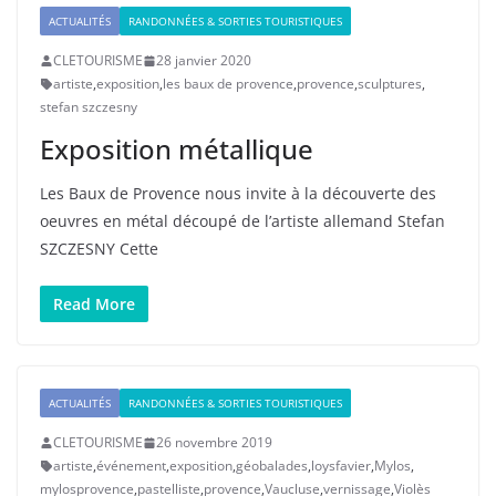
ACTUALITÉS
RANDONNÉES & SORTIES TOURISTIQUES
CLETOURISME
28 janvier 2020
artiste
,
exposition
,
les baux de provence
,
provence
,
sculptures
,
stefan szczesny
Exposition métallique
Les Baux de Provence nous invite à la découverte des
oeuvres en métal découpé de l’artiste allemand Stefan
SZCZESNY Cette
Read More
ACTUALITÉS
RANDONNÉES & SORTIES TOURISTIQUES
CLETOURISME
26 novembre 2019
artiste
,
événement
,
exposition
,
géobalades
,
loysfavier
,
Mylos
,
mylosprovence
,
pastelliste
,
provence
,
Vaucluse
,
vernissage
,
Violès