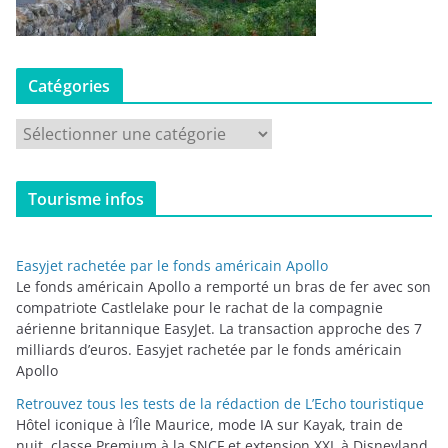
Catégories
C
a
t
Tourisme infos
é
g
o
Easyjet rachetée par le fonds américain Apollo
r
Le fonds américain Apollo a remporté un bras de fer avec son
i
compatriote Castlelake pour le rachat de la compagnie
aérienne britannique EasyJet. La transaction approche des 7
e
milliards d’euros. Easyjet rachetée par le fonds américain
s
Apollo
Retrouvez tous les tests de la rédaction de L’Echo touristique
Hôtel iconique à l’Île Maurice, mode IA sur Kayak, train de
nuit, classe Premium à la SNCF et extension XXL à Disneyland