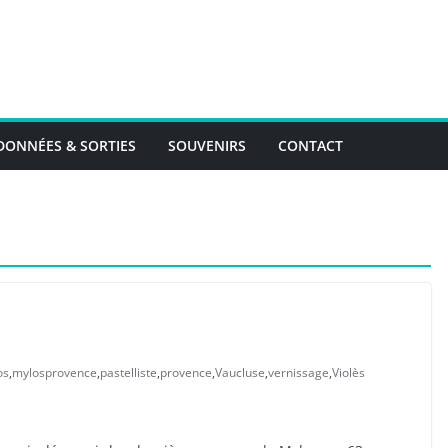
ONNÉES & SORTIES
SOUVENIRS
CONTACT
os
,
mylosprovence
,
pastelliste
,
provence
,
Vaucluse
,
vernissage
,
Violès