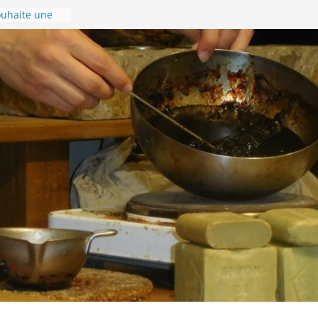
uhaite une
ée 2024 !
gérer son
 en images !
postelle –
nnée du 8 au
 la Via
ccueil de
ière de