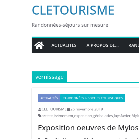
CLETOURISME
Randonnées-séjours sur mesure
ACTUALITÉS
A PROPOS DE…
RAND
vernissage
ACTUALITÉS
RANDONNÉES & SORTIES TOURISTIQUES
CLETOURISME
26 novembre 2019
artiste
,
événement
,
exposition
,
géobalades
,
loysfavier
,
Myl
Exposition oeuvres de Mylos