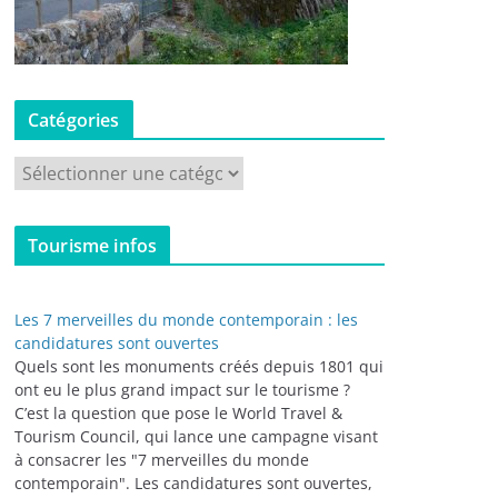
Catégories
C
a
t
Tourisme infos
é
g
o
Les 7 merveilles du monde contemporain : les
r
candidatures sont ouvertes
i
Quels sont les monuments créés depuis 1801 qui
ont eu le plus grand impact sur le tourisme ?
e
C’est la question que pose le World Travel &
s
Tourism Council, qui lance une campagne visant
à consacrer les "7 merveilles du monde
contemporain". Les candidatures sont ouvertes,