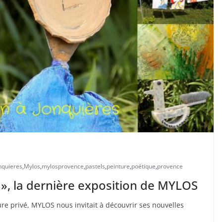
nquieres
,
Mylos
,
mylosprovence
,
pastels
,
peinture
,
poétique
,
provence
 », la dernière exposition de MYLOS
ure privé, MYLOS nous invitait à découvrir ses nouvelles