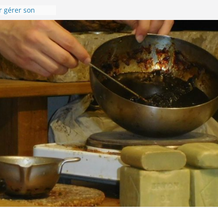
souhaite une
nnée 2024 !
r gérer son
!
se en images !
ompostelle –
donnée du 8 au
ur la Via
l’accueil de
onnière de