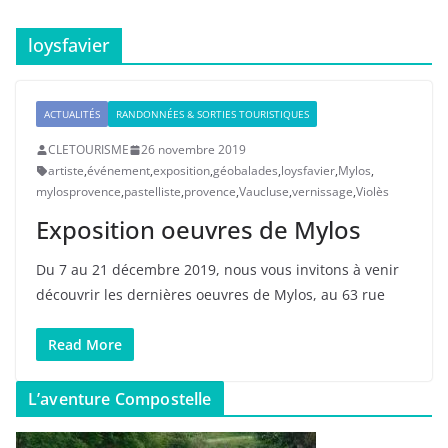
loysfavier
ACTUALITÉS
RANDONNÉES & SORTIES TOURISTIQUES
CLETOURISME
26 novembre 2019
artiste
,
événement
,
exposition
,
géobalades
,
loysfavier
,
Mylos
,
mylosprovence
,
pastelliste
,
provence
,
Vaucluse
,
vernissage
,
Violès
Exposition oeuvres de Mylos
Du 7 au 21 décembre 2019, nous vous invitons à venir
découvrir les dernières oeuvres de Mylos, au 63 rue
Read More
L’aventure Compostelle