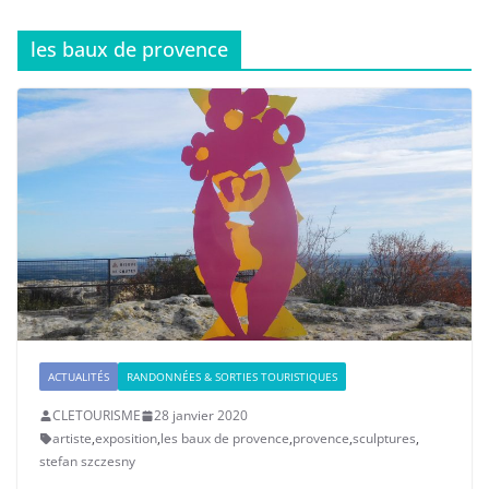
les baux de provence
ACTUALITÉS
RANDONNÉES & SORTIES TOURISTIQUES
CLETOURISME
28 janvier 2020
artiste
,
exposition
,
les baux de provence
,
provence
,
sculptures
,
stefan szczesny