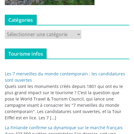
Catégories
C
a
t
Tourisme infos
é
g
o
Les 7 merveilles du monde contemporain : les candidatures
r
sont ouvertes
i
Quels sont les monuments créés depuis 1801 qui ont eu le
plus grand impact sur le tourisme ? C’est la question que
e
pose le World Travel & Tourism Council, qui lance une
s
campagne visant à consacrer les "7 merveilles du monde
contemporain". Les candidatures sont ouvertes, et la Tour
Eiffel est en lice. Les 7 […]
La Finlande confirme sa dynamique sur le marché français
Avec 423 900 nuitées enregistrées l’an dernier, soit une