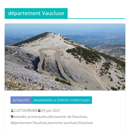
département Vaucluse
ACTUALITÉS
RANDONNÉES & SORTIES TOURISTIQUES
CLETOURISME
29 juin 2021
balades provençales
,
découverte du Vaucluse
,
département Vaucluse
,
tourisme vaucluse
,
Vaucluse