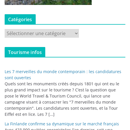
Catégories
C
a
t
Tourisme infos
é
g
o
Les 7 merveilles du monde contemporain : les candidatures
r
sont ouvertes
i
Quels sont les monuments créés depuis 1801 qui ont eu le
plus grand impact sur le tourisme ? C’est la question que
e
pose le World Travel & Tourism Council, qui lance une
s
campagne visant à consacrer les "7 merveilles du monde
contemporain". Les candidatures sont ouvertes, et la Tour
Eiffel est en lice. Les 7 […]
La Finlande confirme sa dynamique sur le marché français
Avec 423 900 nuitées enregistrées l’an dernier, soit une