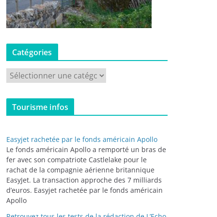
Catégories
C
a
t
Tourisme infos
é
g
o
Easyjet rachetée par le fonds américain Apollo
r
Le fonds américain Apollo a remporté un bras de
i
fer avec son compatriote Castlelake pour le
rachat de la compagnie aérienne britannique
e
EasyJet. La transaction approche des 7 milliards
s
d’euros. Easyjet rachetée par le fonds américain
Apollo
Retrouvez tous les tests de la rédaction de L’Echo