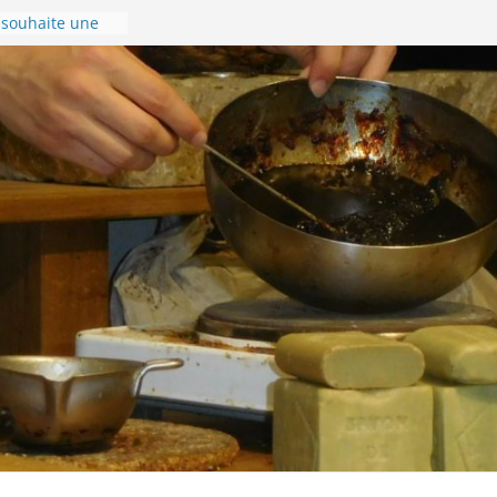
souhaite une
nnée 2024 !
r gérer son
!
se en images !
ompostelle –
donnée du 8 au
ur la Via
l’accueil de
onnière de