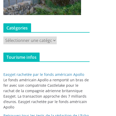
Catégories
C
a
t
Tourisme infos
é
g
o
Easyjet rachetée par le fonds américain Apollo
r
Le fonds américain Apollo a remporté un bras de
i
fer avec son compatriote Castlelake pour le
rachat de la compagnie aérienne britannique
e
EasyJet. La transaction approche des 7 milliards
s
d’euros. Easyjet rachetée par le fonds américain
Apollo
Retrouvez tous les tests de la rédaction de L’Echo