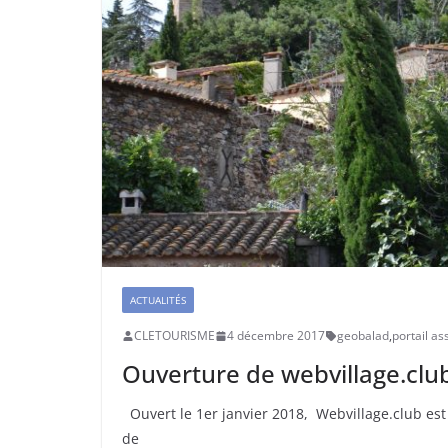
ACTUALITÉS
CLETOURISME
4 décembre 2017
geobalad
,
portail as
Ouverture de webvillage.club
Ouvert le 1er janvier 2018, Webvillage.club est 
de