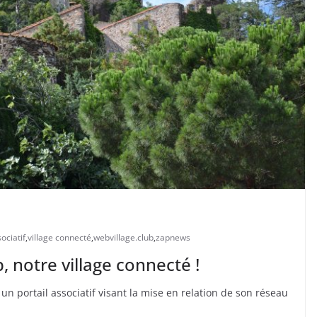
sociatif
,
village connecté
,
webvillage.club
,
zapnews
, notre village connecté !
un portail associatif visant la mise en relation de son réseau