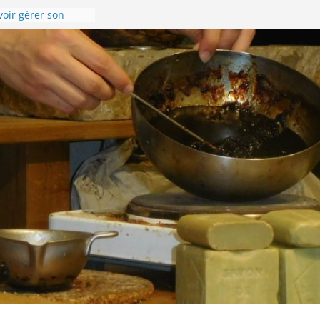
s souhaite une
e année 2024 !
voir gérer son
el !
enise en images !
-Compostelle –
randonnée du 8 au
4 sur la Via
r l’accueil de
isonnière de