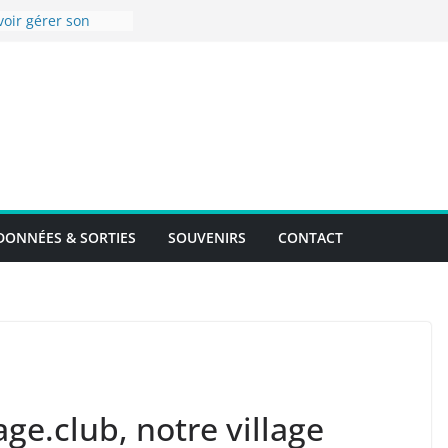
voir gérer son
el !
enise en images !
-Compostelle –
randonnée du 8 au
4 sur la Via
r l’accueil de
isonnière de
s souhaite une
ONNÉES & SORTIES
SOUVENIRS
CONTACT
e année 2024 !
ge.club, notre village