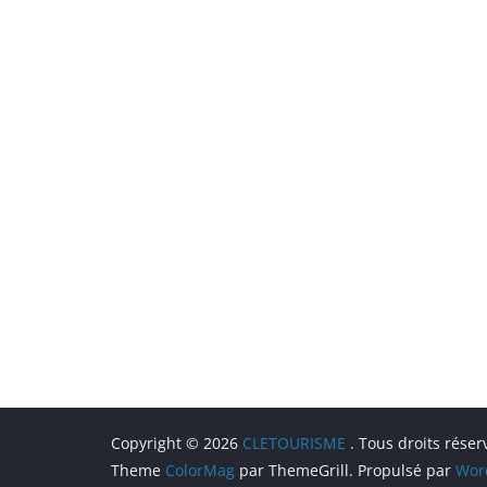
Copyright © 2026
CLETOURISME
. Tous droits réser
Theme
ColorMag
par ThemeGrill. Propulsé par
Wor