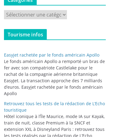
Catégories
C
a
t
Tourisme infos
é
g
o
Easyjet rachetée par le fonds américain Apollo
r
Le fonds américain Apollo a remporté un bras de
i
fer avec son compatriote Castlelake pour le
rachat de la compagnie aérienne britannique
e
EasyJet. La transaction approche des 7 milliards
s
d’euros. Easyjet rachetée par le fonds américain
Apollo
Retrouvez tous les tests de la rédaction de L’Echo
touristique
Hôtel iconique à l’Île Maurice, mode IA sur Kayak,
train de nuit, classe Premium à la SNCF et
extension XXL à Disneyland Paris : retrouvez tous
les tests réalisés par la rédaction de L’Echo