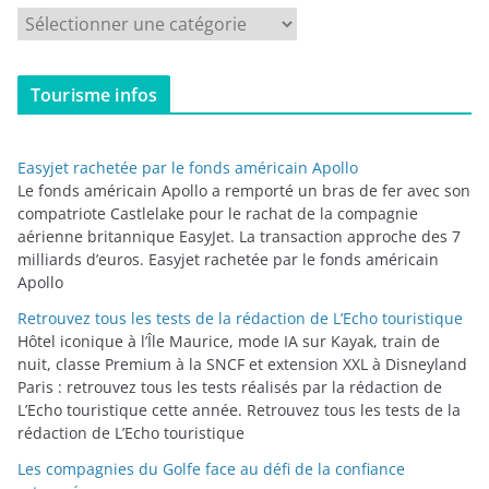
C
a
t
Tourisme infos
é
g
o
Easyjet rachetée par le fonds américain Apollo
r
Le fonds américain Apollo a remporté un bras de fer avec son
i
compatriote Castlelake pour le rachat de la compagnie
aérienne britannique EasyJet. La transaction approche des 7
e
milliards d’euros. Easyjet rachetée par le fonds américain
s
Apollo
Retrouvez tous les tests de la rédaction de L’Echo touristique
Hôtel iconique à l’Île Maurice, mode IA sur Kayak, train de
nuit, classe Premium à la SNCF et extension XXL à Disneyland
Paris : retrouvez tous les tests réalisés par la rédaction de
L’Echo touristique cette année. Retrouvez tous les tests de la
rédaction de L’Echo touristique
Les compagnies du Golfe face au défi de la confiance