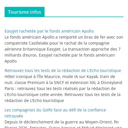
t
Tourisme infos
é
g
o
Easyjet rachetée par le fonds américain Apollo
r
Le fonds américain Apollo a remporté un bras de fer avec son
i
compatriote Castlelake pour le rachat de la compagnie
aérienne britannique EasyJet. La transaction approche des 7
e
milliards d’euros. Easyjet rachetée par le fonds américain
s
Apollo
Retrouvez tous les tests de la rédaction de L’Echo touristique
Hôtel iconique à l’Île Maurice, mode IA sur Kayak, train de
nuit, classe Premium à la SNCF et extension XXL à Disneyland
Paris : retrouvez tous les tests réalisés par la rédaction de
L’Echo touristique cette année. Retrouvez tous les tests de la
rédaction de L’Echo touristique
Les compagnies du Golfe face au défi de la confiance
retrouvée
Depuis le déclenchement de la guerre au Moyen-Orient, fin
février 2026, Emirates, Qatar Airways et Etihad déploient une