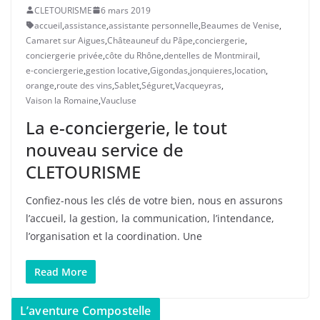
CLETOURISME
6 mars 2019
accueil
,
assistance
,
assistante personnelle
,
Beaumes de Venise
,
Camaret sur Aigues
,
Châteauneuf du Pâpe
,
conciergerie
,
conciergerie privée
,
côte du Rhône
,
dentelles de Montmirail
,
e-conciergerie
,
gestion locative
,
Gigondas
,
jonquieres
,
location
,
orange
,
route des vins
,
Sablet
,
Séguret
,
Vacqueyras
,
Vaison la Romaine
,
Vaucluse
La e-conciergerie, le tout
nouveau service de
CLETOURISME
Confiez-nous les clés de votre bien, nous en assurons
l’accueil, la gestion, la communication, l’intendance,
l’organisation et la coordination. Une
Read More
L’aventure Compostelle