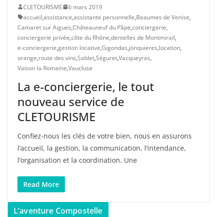
CLETOURISME
6 mars 2019
accueil
,
assistance
,
assistante personnelle
,
Beaumes de Venise
,
Camaret sur Aigues
,
Châteauneuf du Pâpe
,
conciergerie
,
conciergerie privée
,
côte du Rhône
,
dentelles de Montmirail
,
e-conciergerie
,
gestion locative
,
Gigondas
,
jonquieres
,
location
,
orange
,
route des vins
,
Sablet
,
Séguret
,
Vacqueyras
,
Vaison la Romaine
,
Vaucluse
La e-conciergerie, le tout
nouveau service de
CLETOURISME
Confiez-nous les clés de votre bien, nous en assurons
l’accueil, la gestion, la communication, l’intendance,
l’organisation et la coordination. Une
Read More
L’aventure Compostelle