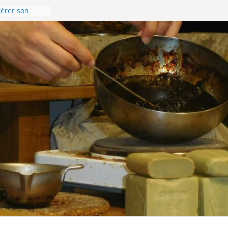
gérer son
 en images !
postelle –
nnée du 8 au
 la Via
ccueil de
ière de
uhaite une
ée 2024 !