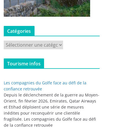
Catégories
C
a
t
Tourisme infos
é
g
o
Les compagnies du Golfe face au défi de la
r
confiance retrouvée
i
Depuis le déclenchement de la guerre au Moyen-
Orient, fin février 2026, Emirates, Qatar Airways
e
et Etihad déploient une série de mesures
s
inédites pour reconquérir une clientèle
fragilisée. Les compagnies du Golfe face au défi
de la confiance retrouvée