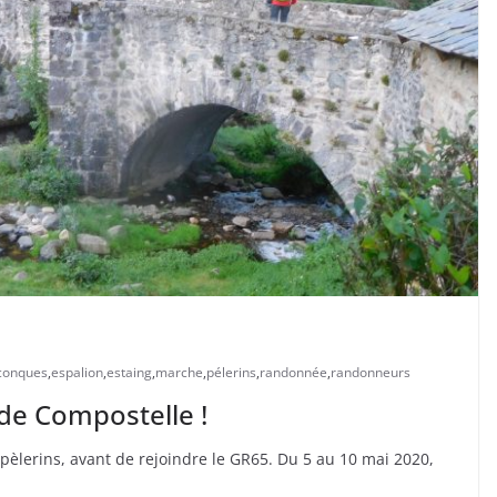
conques
,
espalion
,
estaing
,
marche
,
pélerins
,
randonnée
,
randonneurs
de Compostelle !
èlerins, avant de rejoindre le GR65. Du 5 au 10 mai 2020,