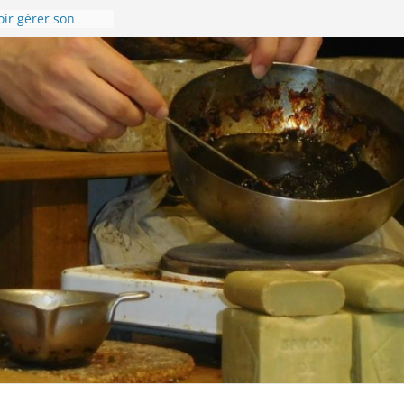
oir gérer son
l !
nise en images !
Compostelle –
andonnée du 8 au
 sur la Via
 l’accueil de
sonnière de
s souhaite une
 année 2024 !