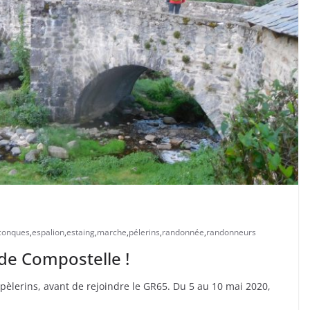
conques
,
espalion
,
estaing
,
marche
,
pélerins
,
randonnée
,
randonneurs
de Compostelle !
èlerins, avant de rejoindre le GR65. Du 5 au 10 mai 2020,