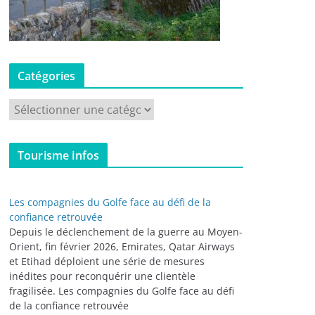
Catégories
C
a
t
Tourisme infos
é
g
o
Les compagnies du Golfe face au défi de la
r
confiance retrouvée
i
Depuis le déclenchement de la guerre au Moyen-
Orient, fin février 2026, Emirates, Qatar Airways
e
et Etihad déploient une série de mesures
s
inédites pour reconquérir une clientèle
fragilisée. Les compagnies du Golfe face au défi
de la confiance retrouvée