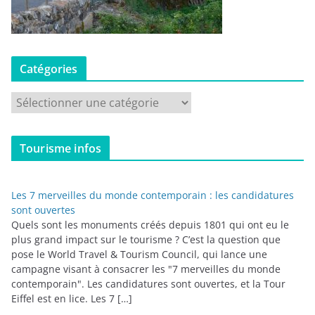
Catégories
C
a
t
Tourisme infos
é
g
o
Les 7 merveilles du monde contemporain : les candidatures
r
sont ouvertes
i
Quels sont les monuments créés depuis 1801 qui ont eu le
plus grand impact sur le tourisme ? C’est la question que
e
pose le World Travel & Tourism Council, qui lance une
s
campagne visant à consacrer les "7 merveilles du monde
contemporain". Les candidatures sont ouvertes, et la Tour
Eiffel est en lice. Les 7 […]