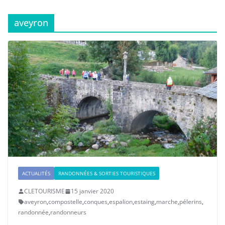
aveyron
ACTUALITÉS
RANDONNÉES & SORTIES TOURISTIQUES
CLETOURISME
15 janvier 2020
aveyron
,
compostelle
,
conques
,
espalion
,
estaing
,
marche
,
pélerins
,
randonnée
,
randonneurs