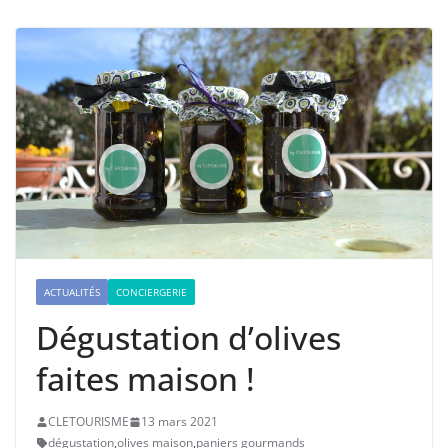
ACTUALITÉS
CONCIERGERIE
Dégustation d’olives
faites maison !
CLETOURISME
13 mars 2021
dégustation
,
olives maison
,
paniers gourmands