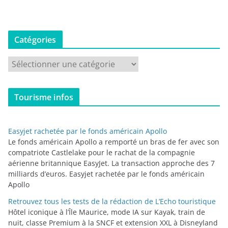
Catégories
C
a
t
Tourisme infos
é
g
o
Easyjet rachetée par le fonds américain Apollo
r
Le fonds américain Apollo a remporté un bras de fer avec son
i
compatriote Castlelake pour le rachat de la compagnie
aérienne britannique EasyJet. La transaction approche des 7
e
milliards d’euros. Easyjet rachetée par le fonds américain
s
Apollo
Retrouvez tous les tests de la rédaction de L’Echo touristique
Hôtel iconique à l’Île Maurice, mode IA sur Kayak, train de
nuit, classe Premium à la SNCF et extension XXL à Disneyland