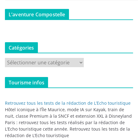
L’aventure Compostelle
Catégories
C
a
t
Tourisme infos
é
g
o
Retrouvez tous les tests de la rédaction de L’Echo touristique
r
Hôtel iconique à l’Île Maurice, mode IA sur Kayak, train de
i
nuit, classe Premium à la SNCF et extension XXL à Disneyland
Paris : retrouvez tous les tests réalisés par la rédaction de
e
L’Echo touristique cette année. Retrouvez tous les tests de la
s
rédaction de L’Echo touristique