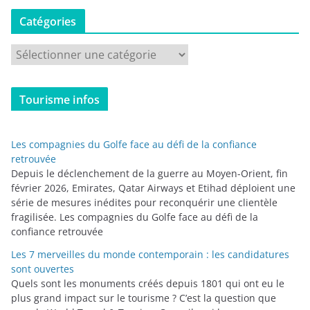
Catégories
C
a
t
Tourisme infos
é
g
o
Les compagnies du Golfe face au défi de la confiance
r
retrouvée
i
Depuis le déclenchement de la guerre au Moyen-Orient, fin
février 2026, Emirates, Qatar Airways et Etihad déploient une
e
série de mesures inédites pour reconquérir une clientèle
s
fragilisée. Les compagnies du Golfe face au défi de la
confiance retrouvée
Les 7 merveilles du monde contemporain : les candidatures
sont ouvertes
Quels sont les monuments créés depuis 1801 qui ont eu le
plus grand impact sur le tourisme ? C’est la question que