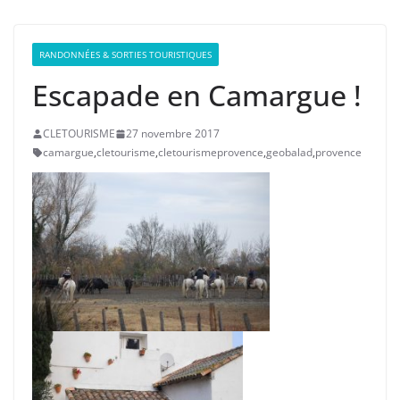
RANDONNÉES & SORTIES TOURISTIQUES
Escapade en Camargue !
CLETOURISME
27 novembre 2017
camargue
,
cletourisme
,
cletourismeprovence
,
geobalad
,
provence