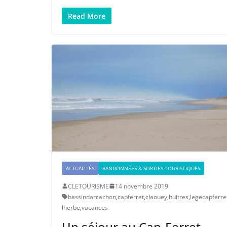
Read More
ACTUALITÉS
RANDONNÉES & SORTIES TOURISTIQUES
CLETOURISME
14 novembre 2019
bassindarcachon
,
capferret
,
claouey
,
huitres
,
legecapferre
lherbe
,
vacances
Un séjour au Cap-Ferret