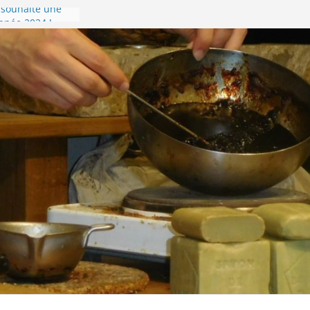
souhaite une
nnée 2024 !
r gérer son
!
se en images !
ompostelle –
donnée du 8 au
ur la Via
l’accueil de
onnière de