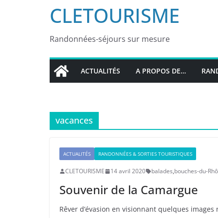
CLETOURISME
Randonnées-séjours sur mesure
ACTUALITÉS
A PROPOS DE…
RAND
vacances
ACTUALITÉS
RANDONNÉES & SORTIES TOURISTIQUES
CLETOURISME
14 avril 2020
balades
,
bouches-du-Rh
Souvenir de la Camargue
Rêver d’évasion en visionnant quelques images