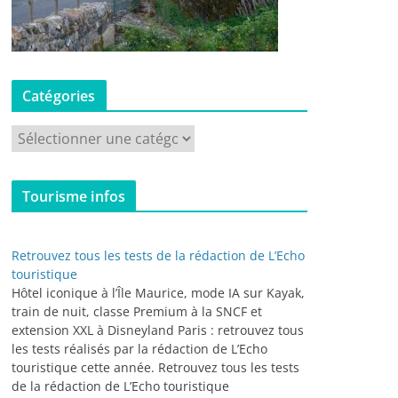
Catégories
C
a
t
Tourisme infos
é
g
o
Retrouvez tous les tests de la rédaction de L’Echo
r
touristique
i
Hôtel iconique à l’Île Maurice, mode IA sur Kayak,
train de nuit, classe Premium à la SNCF et
e
extension XXL à Disneyland Paris : retrouvez tous
s
les tests réalisés par la rédaction de L’Echo
touristique cette année. Retrouvez tous les tests
de la rédaction de L’Echo touristique