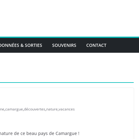
ONNÉES & SORTIES
SOUVENIRS
CONTACT
ône
,
camargue
,
découvertes
,
nature
,
vacances
 nature de ce beau pays de Camargue !