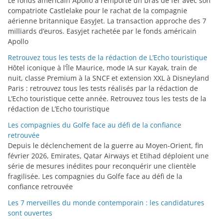
Le fonds américain Apollo a remporté un bras de fer avec son
i
compatriote Castlelake pour le rachat de la compagnie
aérienne britannique EasyJet. La transaction approche des 7
e
milliards d’euros. Easyjet rachetée par le fonds américain
s
Apollo
Retrouvez tous les tests de la rédaction de L’Echo touristique
Hôtel iconique à l’Île Maurice, mode IA sur Kayak, train de
nuit, classe Premium à la SNCF et extension XXL à Disneyland
Paris : retrouvez tous les tests réalisés par la rédaction de
L’Echo touristique cette année. Retrouvez tous les tests de la
rédaction de L’Echo touristique
Les compagnies du Golfe face au défi de la confiance
retrouvée
Depuis le déclenchement de la guerre au Moyen-Orient, fin
février 2026, Emirates, Qatar Airways et Etihad déploient une
série de mesures inédites pour reconquérir une clientèle
fragilisée. Les compagnies du Golfe face au défi de la
confiance retrouvée
Les 7 merveilles du monde contemporain : les candidatures
sont ouvertes