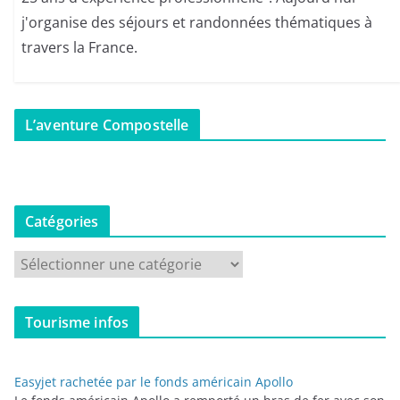
j'organise des séjours et randonnées thématiques à
travers la France.
L’aventure Compostelle
Catégories
C
a
t
Tourisme infos
é
g
o
Easyjet rachetée par le fonds américain Apollo
r