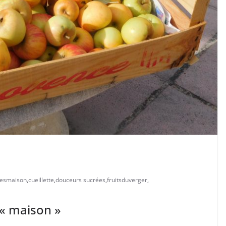
resmaison
,
cueillette
,
douceurs sucrées
,
fruitsduverger
,
 « maison »