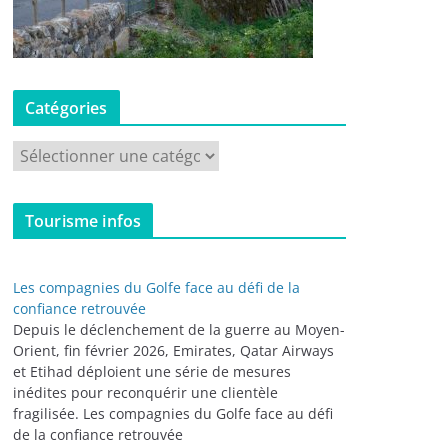
Catégories
C
a
t
Tourisme infos
é
g
o
Les compagnies du Golfe face au défi de la
r
confiance retrouvée
i
Depuis le déclenchement de la guerre au Moyen-
Orient, fin février 2026, Emirates, Qatar Airways
e
et Etihad déploient une série de mesures
s
inédites pour reconquérir une clientèle
fragilisée. Les compagnies du Golfe face au défi
de la confiance retrouvée