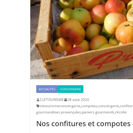
ACTUALITÉS
CONCIERGERIE
CLETOURISME
28 août 2020
cletourismeconciergerie
,
compotes
,
conciergerie
,
confitu
gourmandises provençales
,
paniers gourmands
,
récolte
Nos confitures et compotes