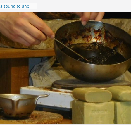
s souhaite une
 année 2024 !
oir gérer son
l !
nise en images !
Compostelle –
andonnée du 8 au
 sur la Via
 l’accueil de
sonnière de