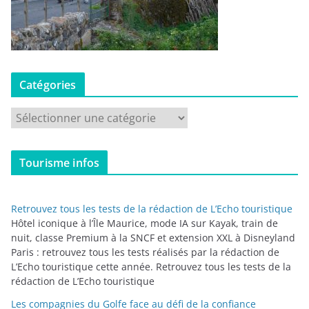
Catégories
C
a
t
Tourisme infos
é
g
o
Retrouvez tous les tests de la rédaction de L’Echo touristique
r
Hôtel iconique à l’Île Maurice, mode IA sur Kayak, train de
i
nuit, classe Premium à la SNCF et extension XXL à Disneyland
Paris : retrouvez tous les tests réalisés par la rédaction de
e
L’Echo touristique cette année. Retrouvez tous les tests de la
s
rédaction de L’Echo touristique
Les compagnies du Golfe face au défi de la confiance