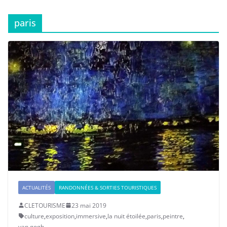
paris
ACTUALITÉS
RANDONNÉES & SORTIES TOURISTIQUES
CLETOURISME
23 mai 2019
culture
,
exposition
,
immersive
,
la nuit étoilée
,
paris
,
peintre
,
van gogh