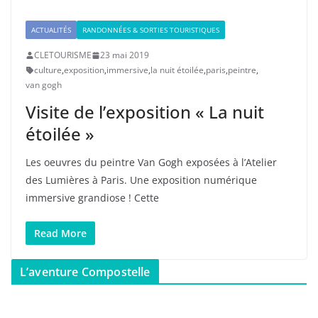
ACTUALITÉS
RANDONNÉES & SORTIES TOURISTIQUES
CLETOURISME
23 mai 2019
culture
,
exposition
,
immersive
,
la nuit étoilée
,
paris
,
peintre
,
van gogh
Visite de l’exposition « La nuit
étoilée »
Les oeuvres du peintre Van Gogh exposées à l’Atelier
des Lumières à Paris. Une exposition numérique
immersive grandiose ! Cette
Read More
L’aventure Compostelle