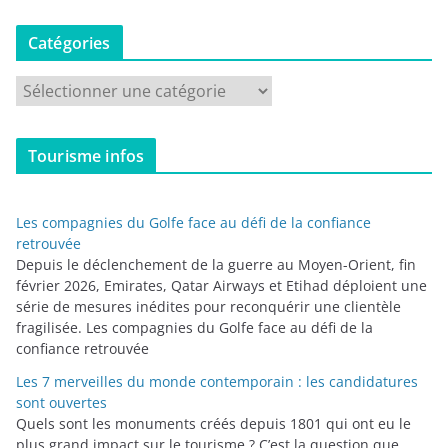
Catégories
C
a
t
Tourisme infos
é
g
o
Les compagnies du Golfe face au défi de la confiance
r
retrouvée
i
Depuis le déclenchement de la guerre au Moyen-Orient, fin
février 2026, Emirates, Qatar Airways et Etihad déploient une
e
série de mesures inédites pour reconquérir une clientèle
s
fragilisée. Les compagnies du Golfe face au défi de la
confiance retrouvée
Les 7 merveilles du monde contemporain : les candidatures
sont ouvertes
Quels sont les monuments créés depuis 1801 qui ont eu le
plus grand impact sur le tourisme ? C’est la question que