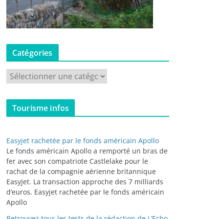
Catégories
C
a
t
Tourisme infos
é
g
o
Easyjet rachetée par le fonds américain Apollo
r
Le fonds américain Apollo a remporté un bras de
i
fer avec son compatriote Castlelake pour le
rachat de la compagnie aérienne britannique
e
EasyJet. La transaction approche des 7 milliards
s
d’euros. Easyjet rachetée par le fonds américain
Apollo
Retrouvez tous les tests de la rédaction de L’Echo