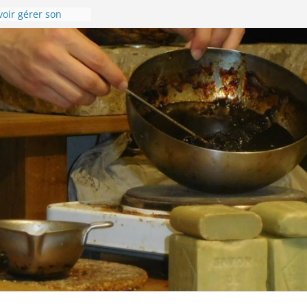
voir gérer son
el !
enise en images !
-Compostelle –
randonnée du 8 au
4 sur la Via
r l’accueil de
isonnière de
s souhaite une
e année 2024 !