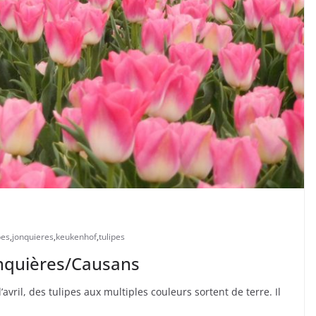
pes
,
jonquieres
,
keukenhof
,
tulipes
onquières/Causans
avril, des tulipes aux multiples couleurs sortent de terre. Il